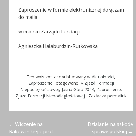
Zaproszenie w formie elektronicznej dołączam
do maila
w imieniu Zarządu Fundacji
Agnieszka Hałaburdzin-Rutkowska
Ten wpis został opublikowany w
Aktualności
,
Zaproszenie
i otagowane
IV Zjazd Formacji
Niepodległościowej
,
Jasna Góra 2024
,
Zaproszenie
,
Zjazd Formacji Niepodległościowej
. Zakładka
permalink
.
Nawigacja
←
Widzenie na
Działanie na szkodę
Rakowieckiej z prof.
sprawy polskiej
→