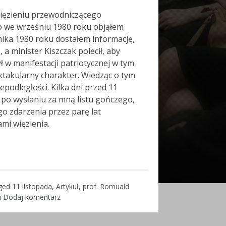
więzieniu przewodniczącego
go we wrześniu 1980 roku objąłem
ika 1980 roku dostałem informację,
a minister Kiszczak polecił, aby
ł w manifestacji patriotycznej w tym
ektakularny charakter. Wiedząc o tym
podległości. Kilka dni przed 11
, po wysłaniu za mną listu gończego,
go zdarzenia przez parę lat
mi więzienia.
ged
11 listopada
,
Artykuł
,
prof. Romuald
i
Dodaj komentarz