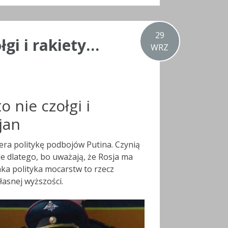
29
łgi i rakiety…
WRZ
o nie czołgi i
jan
iera politykę podbojów Putina. Czynią
le dlatego, bo uważają, że Rosja ma
ka polityka mocarstw to rzecz
asnej wyższości.