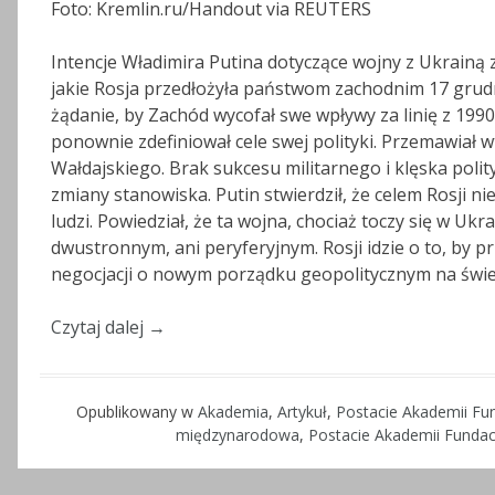
Foto: Kremlin.ru/Handout via REUTERS
Intencje Władimira Putina dotyczące wojny z Ukrainą
jakie Rosja przedłożyła państwom zachodnim 17 grud
żądanie, by Zachód wycofał swe wpływy za linię z 199
ponownie zdefiniował cele swej polityki. Przemawiał 
Wałdajskiego. Brak sukcesu militarnego i klęska polit
zmiany stanowiska. Putin stwierdził, że celem Rosji ni
ludzi. Powiedział, że ta wojna, chociaż toczy się w Ukra
dwustronnym, ani peryferyjnym. Rosji idzie o to, by p
negocjacji o nowym porządku geopolitycznym na świe
Czytaj dalej
→
Opublikowany w
Akademia
,
Artykuł
,
Postacie Akademii Fun
międzynarodowa
,
Postacie Akademii Fundac