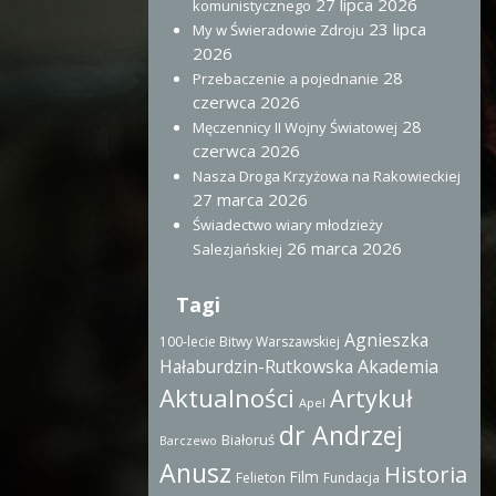
27 lipca 2026
komunistycznego
23 lipca
My w Świeradowie Zdroju
2026
28
Przebaczenie a pojednanie
czerwca 2026
28
Męczennicy II Wojny Światowej
czerwca 2026
Nasza Droga Krzyżowa na Rakowieckiej
27 marca 2026
Świadectwo wiary młodzieży
26 marca 2026
Salezjańskiej
Tagi
Agnieszka
100-lecie Bitwy Warszawskiej
Hałaburdzin-Rutkowska
Akademia
Aktualności
Artykuł
Apel
dr Andrzej
Białoruś
Barczewo
Anusz
Historia
Film
Felieton
Fundacja