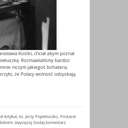
tanisława Kostki, chciał abym poznał
piełuszkę. Rozmawialiśmy bardzo
mnie niczym jakiegoś bohatera,
erzyło, że Polacy wolność odzyskają.
ed
Artykuł
,
ks. Jerzy Popiełuszko
,
Postacie
dobrem zwyciężaj
Dodaj komentarz