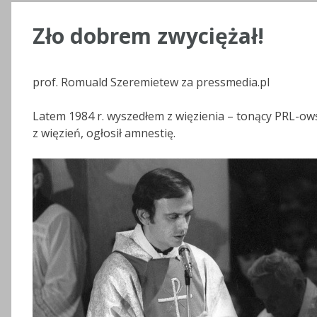
Zło dobrem zwyciężał!
prof. Romuald Szeremietew za pressmedia.pl
Latem 1984 r. wyszedłem z więzienia – tonący PRL-ows
z więzień, ogłosił amnestię.