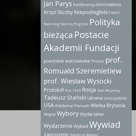
Jan Parys
Koronawirus
konferencja
Krzyż Służby Niepodległości
NATO
Polityka
Nekrolog
Pogrzeb
Niemcy
Postacie
bieżąca
Akademii Fundacji
prof.
powstanie warszawskie
Proces
Romuald Szeremietiew
prof. Wiesław Wysocki
Rosja
Protokół
Rok 1920
Stan Wojenny
Tadeusz Stański
Ukraina
Uroczystości
USA
Wielka Brytania
Waldemar Pernach
Wybory
Wydarzenia
Wojna
Wywiad
Wydarzenie
Wykład
Zaproszenie
Żołnierze Wyklęci