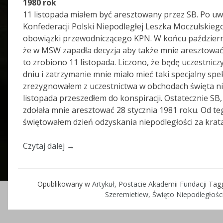
1980 rok
11 listopada miałem być aresztowany przez SB. Po u
Konfederacji Polski Niepodległej Leszka Moczulskie
obowiązki przewodniczącego KPN. W końcu październ
że w MSW zapadła decyzja aby także mnie aresztować, 
to zrobiono 11 listopada. Liczono, że będę uczestniczy
dniu i zatrzymanie mnie miało mieć taki specjalny sp
zrezygnowałem z uczestnictwa w obchodach święta nie
listopada przeszedłem do konspiracji. Ostatecznie SB
zdołała mnie aresztować 28 stycznia 1981 roku. Od te
świętowałem dzień odzyskania niepodległości za krata
Czytaj dalej
→
Opublikowany w
Artykuł
,
Postacie Akademii Fundacji
Tag
Szeremietiew
,
Święto Niepodległośc