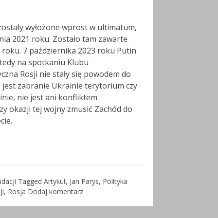
 zostały wyłożone wprost w ultimatum,
nia 2021 roku. Zostało tam zawarte
0 roku. 7 października 2023 roku Putin
wtedy na spotkaniu Klubu
yczna Rosji nie stały się powodem do
e jest zabranie Ukrainie terytorium czy
inie, nie jest ani konfliktem
rzy okazji tej wojny zmusić Zachód do
cie.
dacji
Tagged
Artykuł
,
Jan Parys
,
Polityka
ji
,
Rosja
Dodaj komentarz