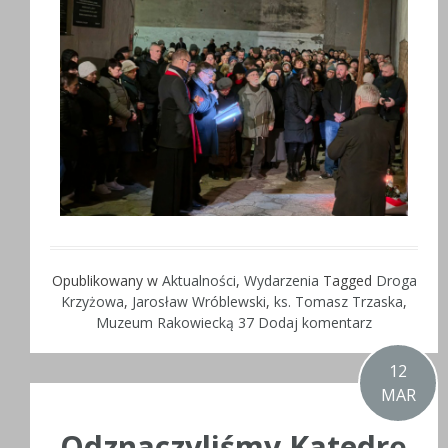
Opublikowany w
Aktualności
,
Wydarzenia
Tagged
Droga
Krzyżowa
,
Jarosław Wróblewski
,
ks. Tomasz Trzaska
,
Muzeum Rakowiecką 37
Dodaj komentarz
12
MAR
Odznaczyliśmy Katedrę