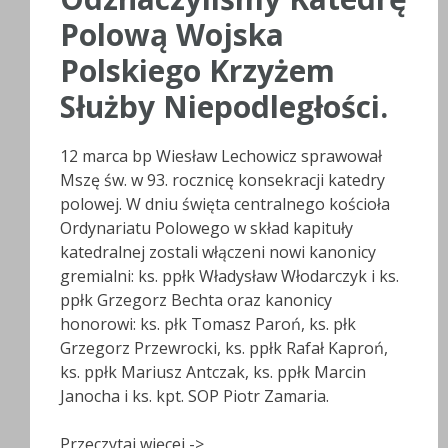
Polową Wojska
Polskiego Krzyżem
Służby Niepodległości.
12 marca bp Wiesław Lechowicz sprawował
Mszę św. w 93. rocznicę konsekracji katedry
polowej. W dniu święta centralnego kościoła
Ordynariatu Polowego w skład kapituły
katedralnej zostali włączeni nowi kanonicy
gremialni: ks. ppłk Władysław Włodarczyk i ks.
ppłk Grzegorz Bechta oraz kanonicy
honorowi: ks. płk Tomasz Paroń, ks. płk
Grzegorz Przewrocki, ks. ppłk Rafał Kaproń,
ks. ppłk Mariusz Antczak, ks. ppłk Marcin
Janocha i ks. kpt. SOP Piotr Zamaria.
Przeczytaj więcej ->