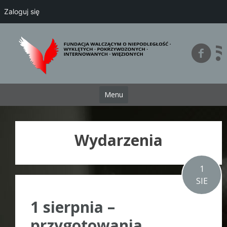
Zaloguj się
Przejdź
do
treści
Menu
Wydarzenia
1
SIE
1 sierpnia –
przygotowania