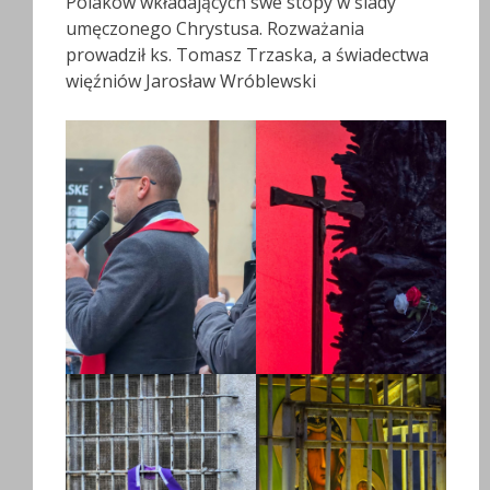
Polaków wkładających swe stopy w ślady
umęczonego Chrystusa. Rozważania
prowadził ks. Tomasz Trzaska, a świadectwa
więźniów Jarosław Wróblewski