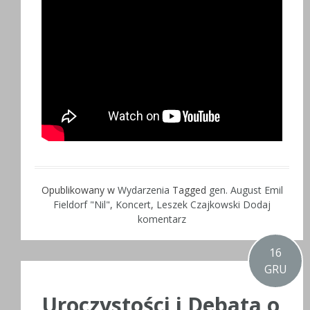
Opublikowany w
Wydarzenia
Tagged
gen. August Emil
Fieldorf "Nil"
,
Koncert
,
Leszek Czajkowski
Dodaj
komentarz
16
GRU
Uroczystości i Debata o