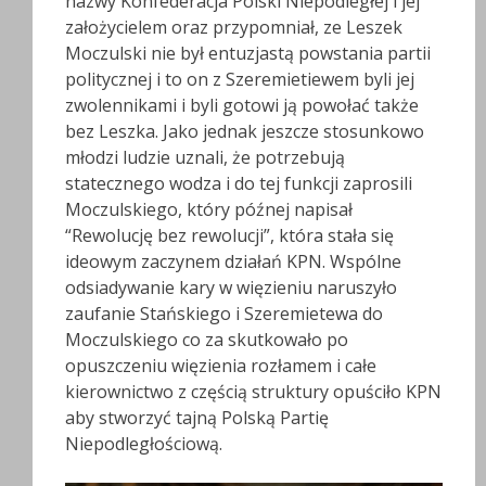
nazwy Konfederacja Polski Niepodległej i jej
założycielem oraz przypomniał, ze Leszek
Moczulski nie był entuzjastą powstania partii
politycznej i to on z Szeremietiewem byli jej
zwolennikami i byli gotowi ją powołać także
bez Leszka. Jako jednak jeszcze stosunkowo
młodzi ludzie uznali, że potrzebują
statecznego wodza i do tej funkcji zaprosili
Moczulskiego, który późnej napisał
“Rewolucję bez rewolucji”, która stała się
ideowym zaczynem działań KPN. Wspólne
odsiadywanie kary w więzieniu naruszyło
zaufanie Stańskiego i Szeremietewa do
Moczulskiego co za skutkowało po
opuszczeniu więzienia rozłamem i całe
kierownictwo z częścią struktury opuściło KPN
aby stworzyć tajną Polską Partię
Niepodległościową.