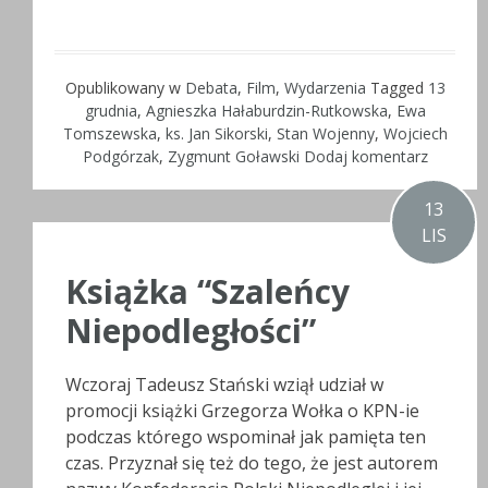
Opublikowany w
Debata
,
Film
,
Wydarzenia
Tagged
13
grudnia
,
Agnieszka Hałaburdzin-Rutkowska
,
Ewa
Tomszewska
,
ks. Jan Sikorski
,
Stan Wojenny
,
Wojciech
Podgórzak
,
Zygmunt Goławski
Dodaj komentarz
13
LIS
Książka “Szaleńcy
Niepodległości”
Wczoraj Tadeusz Stański wziął udział w
promocji książki Grzegorza Wołka o KPN-ie
podczas którego wspominał jak pamięta ten
czas. Przyznał się też do tego, że jest autorem