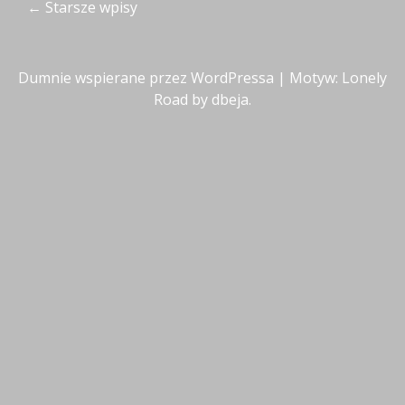
Nawigacja
←
Starsze wpisy
wpisów
Dumnie wspierane przez WordPressa
|
Motyw: Lonely
Road by
dbeja
.