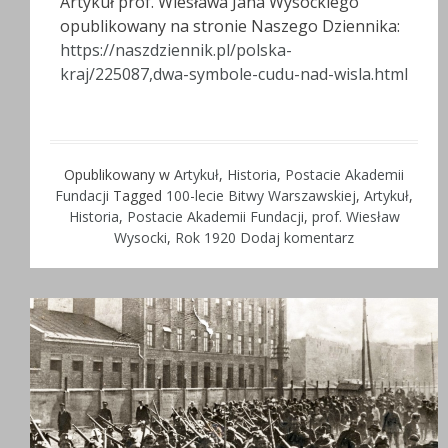
Artykuł prof. Wiesława Jana Wysockiego
opublikowany na stronie Naszego Dziennika:
https://naszdziennik.pl/polska-
kraj/225087,dwa-symbole-cudu-nad-wisla.html
Opublikowany w
Artykuł
,
Historia
,
Postacie Akademii
Fundacji
Tagged
100-lecie Bitwy Warszawskiej
,
Artykuł
,
Historia
,
Postacie Akademii Fundacji
,
prof. Wiesław
Wysocki
,
Rok 1920
Dodaj komentarz