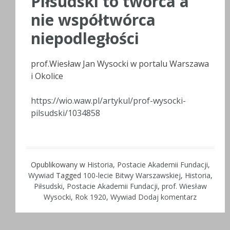
Piłsudski to twórca a
nie współtwórca
niepodległości
prof.Wiesław Jan Wysocki w portalu Warszawa
i Okolice
https://wio.waw.pl/artykul/prof-wysocki-
pilsudski/1034858
Opublikowany w
Historia
,
Postacie Akademii Fundacji
,
Wywiad
Tagged
100-lecie Bitwy Warszawskiej
,
Historia
,
Piłsudski
,
Postacie Akademii Fundacji
,
prof. Wiesław
Wysocki
,
Rok 1920
,
Wywiad
Dodaj komentarz