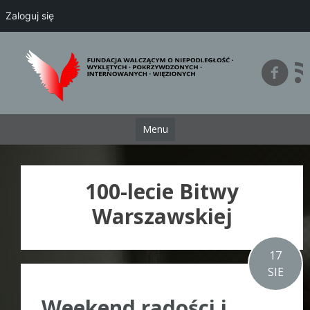
Zaloguj się
Przejdź
do
treści
Menu
100-lecie Bitwy
Warszawskiej
17
SIE
Weekend radości i