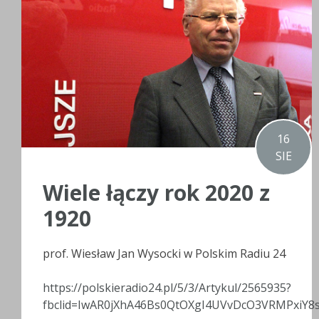
16
SIE
Wiele łączy rok 2020 z
1920
prof. Wiesław Jan Wysocki w Polskim Radiu 24
https://polskieradio24.pl/5/3/Artykul/2565935?
fbclid=IwAR0jXhA46Bs0QtOXgI4UVvDcO3VRMPxiY8