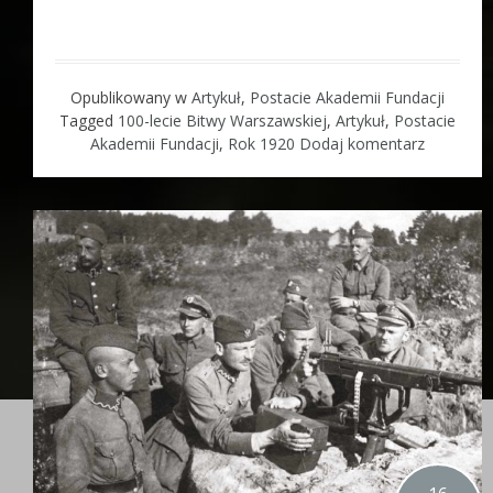
Opublikowany w
Artykuł
,
Postacie Akademii Fundacji
Tagged
100-lecie Bitwy Warszawskiej
,
Artykuł
,
Postacie
Akademii Fundacji
,
Rok 1920
Dodaj komentarz