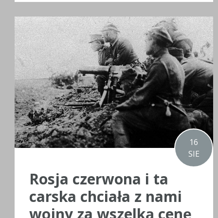
16
SIE
Rosja czerwona i ta
carska chciała z nami
wojny za wszelką cenę