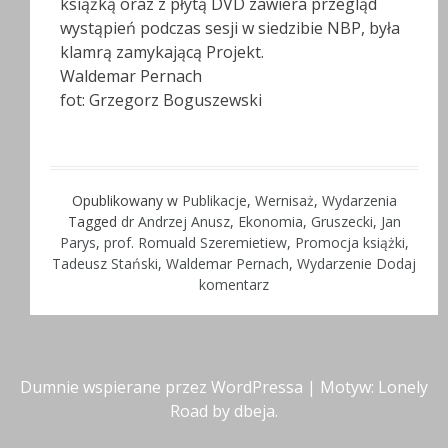
książką oraz z płytą DVD zawiera przegląd
wystąpień podczas sesji w siedzibie NBP, była
klamrą zamykającą Projekt.
Waldemar Pernach
fot: Grzegorz Boguszewski
Opublikowany w
Publikacje
,
Wernisaż
,
Wydarzenia
Tagged
dr Andrzej Anusz
,
Ekonomia
,
Gruszecki
,
Jan
Parys
,
prof. Romuald Szeremietiew
,
Promocja książki
,
Tadeusz Stański
,
Waldemar Pernach
,
Wydarzenie
Dodaj
komentarz
Dumnie wspierane przez WordPressa
|
Motyw: Lonely
Road by
dbeja
.