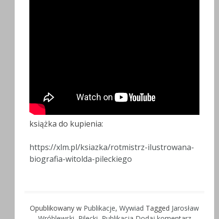
książka do kupienia:
https://xlm.pl/ksiazka/rotmistrz-ilustrowana-
biografia-witolda-pileckiego
Opublikowany w
Publikacje
,
Wywiad
Tagged
Jarosław
Wróblewski
,
Pilecki
,
Publikacja
Dodaj komentarz