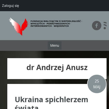
Zaloguj się
Przejdź
do
treści
Menu
dr Andrzej Anusz
25
MAJ
Ukraina spichlerzem
świata