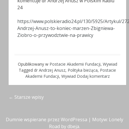
komentuje dr Andrzej Anusz w Polskim Radiu
24
https://www.polskieradio24.pl/130/5925/Artykul/27
Andrzej-Anusz-to-koniec-marzen-Zbigniewa-
Ziobro-o-przywodztwie-na-prawicy
Opublikowany w
Postacie Akademii Fundacji
,
Wywiad
Tagged
dr Andrzej Anusz
,
Polityka bieżąca
,
Postacie
Akademii Fundacji
,
Wywiad
Dodaj komentarz
Nawigacja
←
Starsze wpisy
wpisów
Dumnie wspierane przez WordPressa
|
Motyw: Lonely
Road by
dbeja
.