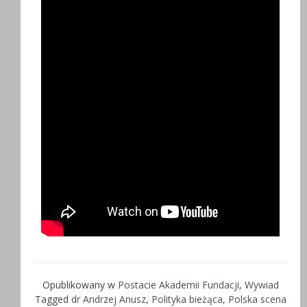
Opublikowany w
Postacie Akademii Fundacji
,
Wywiad
Tagged
dr Andrzej Anusz
,
Polityka bieżąca
,
Polska scena