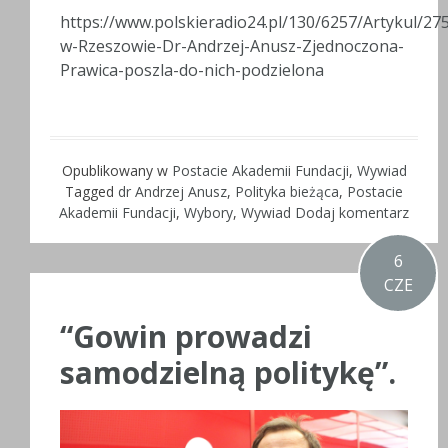
https://www.polskieradio24.pl/130/6257/Artykul/2
w-Rzeszowie-Dr-Andrzej-Anusz-Zjednoczona-
Prawica-poszla-do-nich-podzielona
Opublikowany w
Postacie Akademii Fundacji
,
Wywiad
Tagged
dr Andrzej Anusz
,
Polityka bieżąca
,
Postacie
Akademii Fundacji
,
Wybory
,
Wywiad
Dodaj komentarz
6
CZE
“Gowin prowadzi
samodzielną politykę”.