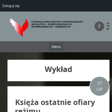
Zaloguj się
Przejdź
do
treści
Menu
Wykład
27
LIP
Księża ostatnie ofiary
reżimu