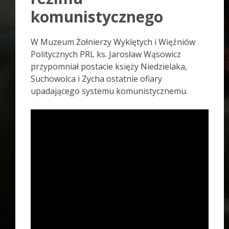
komunistycznego
W Muzeum Żołnierzy Wyklętych i Więźniów
Politycznych PRL ks. Jarosław Wąsowicz
przypomniał postacie księży Niedzielaka,
Suchowolca i Zycha ostatnie ofiary
upadającego systemu komunistycznemu.