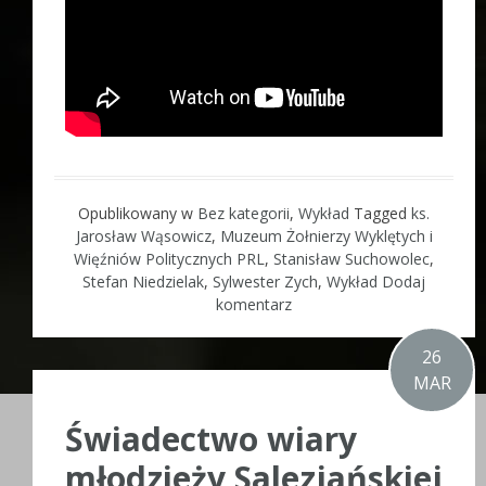
Opublikowany w
Bez kategorii
,
Wykład
Tagged
ks.
Jarosław Wąsowicz
,
Muzeum Żołnierzy Wyklętych i
Więźniów Politycznych PRL
,
Stanisław Suchowolec
,
Stefan Niedzielak
,
Sylwester Zych
,
Wykład
Dodaj
komentarz
26
MAR
Świadectwo wiary
młodzieży Salezjańskiej