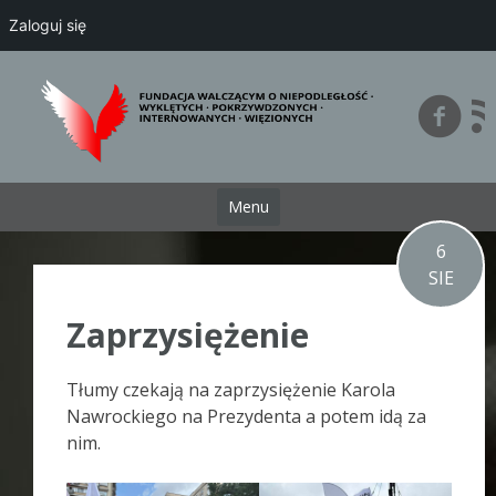
Zaloguj się
Przejdź
do
treści
Menu
6
SIE
Zaprzysiężenie
Tłumy czekają na zaprzysiężenie Karola
Nawrockiego na Prezydenta a potem idą za
nim.