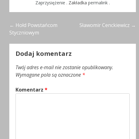
Zaprzysiężenie
. Zakładka
permalink
.
Nawigacja
←
Hołd Powstańcom
Sławomir Cenckiewicz
→
Styczniowym
wpisu
Dodaj komentarz
Twój adres e-mail nie zostanie opublikowany.
Wymagane pola są oznaczone
*
Komentarz
*