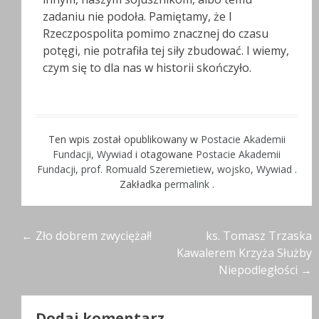
zadaniu nie podoła. Pamiętamy, że I
Rzeczpospolita pomimo znacznej do czasu
potęgi, nie potrafiła tej siły zbudować. I wiemy,
czym się to dla nas w historii skończyło.
Ten wpis został opublikowany w
Postacie Akademii
Fundacji
,
Wywiad
i otagowane
Postacie Akademii
Fundacji
,
prof. Romuald Szeremietiew
,
wojsko
,
Wywiad
.
Zakładka
permalink
.
Nawigacja
←
Zło dobrem zwyciężał!
ks. Tomasz Trzaska
Kawalerem Krzyża Służby
wpisu
Niepodległości
→
Dodaj komentarz