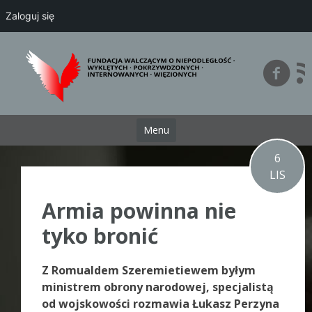
Zaloguj się
Przejdź
do
treści
Menu
6
LIS
Armia powinna nie
tyko bronić
Z Romualdem Szeremietiewem byłym
ministrem obrony narodowej, specjalistą
od wojskowości rozmawia Łukasz Perzyna