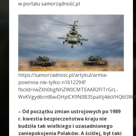
w portalu samorządność.pl
https://samorzadnosc.pl/artykul/armia-
powinna-nie-tylko-n1612294?
fbclid=IwZXh0bgNhZW0CMTEAAR2FITrGrL-
WvKVgyd6cnt8avDHplCK9N0B3SpaXij4dsVHQ6l3W
– Od początku zmian ustrojowych po 1989
r. kwestia bezpieczeństwa kraju nie
budziła tak wielkiego i uzasadnionego
zaniepokojenia Polaków. A ściślej, był taki