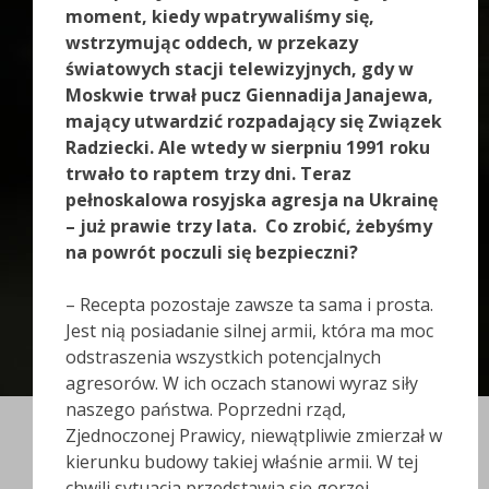
moment, kiedy wpatrywaliśmy się,
wstrzymując oddech, w przekazy
światowych stacji telewizyjnych, gdy w
Moskwie trwał pucz Giennadija Janajewa,
mający utwardzić rozpadający się Związek
Radziecki. Ale wtedy w sierpniu 1991 roku
trwało to raptem trzy dni. Teraz
pełnoskalowa rosyjska agresja na Ukrainę
– już prawie trzy lata. Co zrobić, żebyśmy
na powrót poczuli się bezpieczni?
– Recepta pozostaje zawsze ta sama i prosta.
Jest nią posiadanie silnej armii, która ma moc
odstraszenia wszystkich potencjalnych
agresorów. W ich oczach stanowi wyraz siły
naszego państwa. Poprzedni rząd,
Zjednoczonej Prawicy, niewątpliwie zmierzał w
kierunku budowy takiej właśnie armii. W tej
chwili sytuacja przedstawia się gorzej,