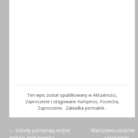
Ten wpis został opublikowany w
Aktualności
,
Zaproszenie
i otagowane
Kampinos
,
Pociecha
,
Zaproszenie
. Zakładka
permalink
.
Nawigacja
←
Sokoły pamiętają wojnę
Warszawa ostatnie
polsko-bolszewicką
spojrzenie
→