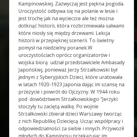
Kampinowskiej. Zazwyczaj jest piękna pogoda.
Uroczystość odbywa się na polanie w lesie i
jest trochę jak na wycieczce ale też można
dotknąć historii, która rozbrzmiewała salwami
które niosły się między drzewami. Lekcja
historii w przepięknej scenerii. To świetny
pomysł na niedzielny poranek.W
uroczystościach oprócz organizatorów i
wojska biorą udział przedstawiciele Ambasady
Japońskiej, ponieważ Jerzy Strzałkowski był
jednym z Syberyjskich Dzieci, które uratowała
w latach 1920-1923 Japonia dając im szansę na
przeżycie i powrót do Ojczyzny. W 1944 roku
pod dowództwem Strzałkowskiego “Jerzyki:
stoczyły tu zaciętą walkę. Po wojnie
Strzałkowski zbierał dzieci Warszawy tworząc
z nich Republikę Dziecięcą. Ucząc współpracy i
odpowiedzialności za siebie i innych. Przywoził
młodych do Kampinosu przekazując im