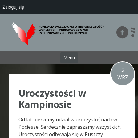
Zaloguj się
Przejdź
do
treści
Menu
5
WRZ
Uroczystości w
Kampinosie
Od lat bierzemy udział w uroczystościach w
Pociesze. Serdecznie zapraszamy wszystkich.
Uroczystości odbywają się w Puszczy